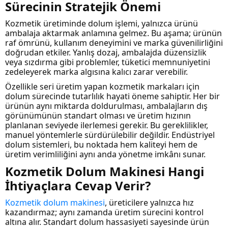
Sürecinin Stratejik Önemi
Kozmetik üretiminde dolum işlemi, yalnızca ürünü
ambalaja aktarmak anlamına gelmez. Bu aşama; ürünün
raf ömrünü, kullanım deneyimini ve marka güvenilirliğini
doğrudan etkiler. Yanlış dozaj, ambalajda düzensizlik
veya sızdırma gibi problemler, tüketici memnuniyetini
zedeleyerek marka algısına kalıcı zarar verebilir.
Özellikle seri üretim yapan kozmetik markaları için
dolum sürecinde tutarlılık hayati öneme sahiptir. Her bir
ürünün aynı miktarda doldurulması, ambalajların dış
görünümünün standart olması ve üretim hızının
planlanan seviyede ilerlemesi gerekir. Bu gereklilikler,
manuel yöntemlerle sürdürülebilir değildir. Endüstriyel
dolum sistemleri, bu noktada hem kaliteyi hem de
üretim verimliliğini aynı anda yönetme imkânı sunar.
Kozmetik Dolum Makinesi Hangi
İhtiyaçlara Cevap Verir?
Kozmetik dolum makinesi
, üreticilere yalnızca hız
kazandırmaz; aynı zamanda üretim sürecini kontrol
altına alır. Standart dolum hassasiyeti sayesinde ürün