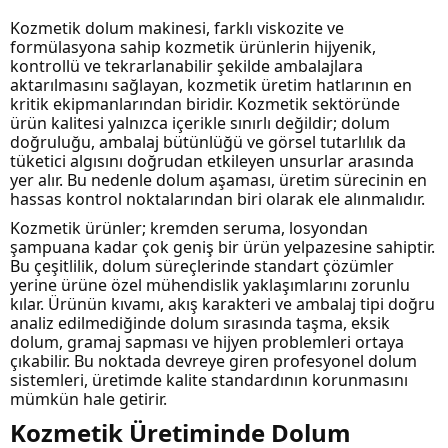
Kozmetik dolum makinesi, farklı viskozite ve
formülasyona sahip kozmetik ürünlerin hijyenik,
kontrollü ve tekrarlanabilir şekilde ambalajlara
aktarılmasını sağlayan, kozmetik üretim hatlarının en
kritik ekipmanlarından biridir. Kozmetik sektöründe
ürün kalitesi yalnızca içerikle sınırlı değildir; dolum
doğruluğu, ambalaj bütünlüğü ve görsel tutarlılık da
tüketici algısını doğrudan etkileyen unsurlar arasında
yer alır. Bu nedenle dolum aşaması, üretim sürecinin en
hassas kontrol noktalarından biri olarak ele alınmalıdır.
Kozmetik ürünler; kremden seruma, losyondan
şampuana kadar çok geniş bir ürün yelpazesine sahiptir.
Bu çeşitlilik, dolum süreçlerinde standart çözümler
yerine ürüne özel mühendislik yaklaşımlarını zorunlu
kılar. Ürünün kıvamı, akış karakteri ve ambalaj tipi doğru
analiz edilmediğinde dolum sırasında taşma, eksik
dolum, gramaj sapması ve hijyen problemleri ortaya
çıkabilir. Bu noktada devreye giren profesyonel dolum
sistemleri, üretimde kalite standardının korunmasını
mümkün hale getirir.
Kozmetik Üretiminde Dolum