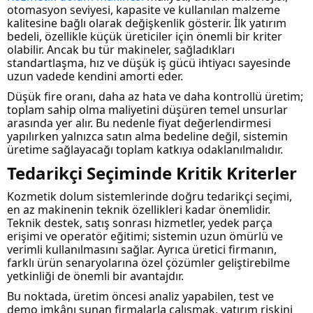
otomasyon seviyesi, kapasite ve kullanılan malzeme
kalitesine bağlı olarak değişkenlik gösterir. İlk yatırım
bedeli, özellikle küçük üreticiler için önemli bir kriter
olabilir. Ancak bu tür makineler, sağladıkları
standartlaşma, hız ve düşük iş gücü ihtiyacı sayesinde
uzun vadede kendini amorti eder.
Düşük fire oranı, daha az hata ve daha kontrollü üretim;
toplam sahip olma maliyetini düşüren temel unsurlar
arasında yer alır. Bu nedenle fiyat değerlendirmesi
yapılırken yalnızca satın alma bedeline değil, sistemin
üretime sağlayacağı toplam katkıya odaklanılmalıdır.
Tedarikçi Seçiminde Kritik Kriterler
Kozmetik dolum sistemlerinde doğru tedarikçi seçimi,
en az makinenin teknik özellikleri kadar önemlidir.
Teknik destek, satış sonrası hizmetler, yedek parça
erişimi ve operatör eğitimi; sistemin uzun ömürlü ve
verimli kullanılmasını sağlar. Ayrıca üretici firmanın,
farklı ürün senaryolarına özel çözümler geliştirebilme
yetkinliği de önemli bir avantajdır.
Bu noktada, üretim öncesi analiz yapabilen, test ve
demo imkânı sunan firmalarla çalışmak, yatırım riskini