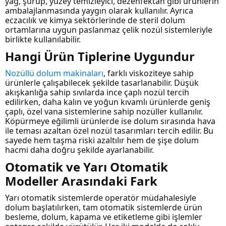
yağ, şurup, yüzey temizleyici, dezenfektan gibi ürünlerin
ambalajlanmasında yaygın olarak kullanılır. Ayrıca
eczacılık ve kimya sektörlerinde de steril dolum
ortamlarına uygun paslanmaz çelik nozül sistemleriyle
birlikte kullanılabilir.
Hangi Ürün Tiplerine Uygundur
Nozüllü dolum makinaları
, farklı viskoziteye sahip
ürünlerle çalışabilecek şekilde tasarlanabilir. Düşük
akışkanlığa sahip sıvılarda ince çaplı nozül tercih
edilirken, daha kalın ve yoğun kıvamlı ürünlerde geniş
çaplı, özel vana sistemlerine sahip nozüller kullanılır.
Köpürmeye eğilimli ürünlerde ise dolum sırasında hava
ile teması azaltan özel nozül tasarımları tercih edilir. Bu
sayede hem taşma riski azaltılır hem de şişe dolum
hacmi daha doğru şekilde ayarlanabilir.
Otomatik ve Yarı Otomatik
Modeller Arasındaki Fark
Yarı otomatik sistemlerde operatör müdahalesiyle
dolum başlatılırken, tam otomatik sistemlerde ürün
besleme, dolum, kapama ve etiketleme gibi işlemler