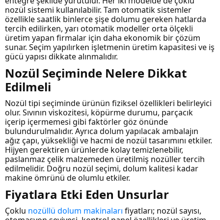
entegre şekilde yürütülür. Her iki modelde de çoklu
nozül sistemi kullanılabilir. Tam otomatik sistemler
özellikle saatlik binlerce şişe dolumu gereken hatlarda
tercih edilirken, yarı otomatik modeller orta ölçekli
üretim yapan firmalar için daha ekonomik bir çözüm
sunar. Seçim yapılırken işletmenin üretim kapasitesi ve iş
gücü yapısı dikkate alınmalıdır.
Nozül Seçiminde Nelere Dikkat
Edilmeli
Nozül tipi seçiminde ürünün fiziksel özellikleri belirleyici
olur. Sıvının viskozitesi, köpürme durumu, parçacık
içerip içermemesi gibi faktörler göz önünde
bulundurulmalıdır. Ayrıca dolum yapılacak ambalajın
ağız çapı, yüksekliği ve hacmi de nozül tasarımını etkiler.
Hijyen gerektiren ürünlerde kolay temizlenebilir,
paslanmaz çelik malzemeden üretilmiş nozüller tercih
edilmelidir. Doğru nozül seçimi, dolum kalitesi kadar
makine ömrünü de olumlu etkiler.
Fiyatlara Etki Eden Unsurlar
Çoklu
nozüllü dolum makinaları
fiyatları; nozül sayısı,