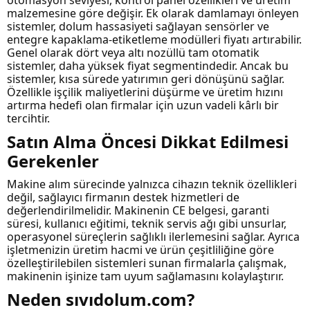
otomasyon seviyesi, kontrol panel özellikleri ve üretim
malzemesine göre değişir. Ek olarak damlamayı önleyen
sistemler, dolum hassasiyeti sağlayan sensörler ve
entegre kapaklama-etiketleme modülleri fiyatı artırabilir.
Genel olarak dört veya altı nozüllü tam otomatik
sistemler, daha yüksek fiyat segmentindedir. Ancak bu
sistemler, kısa sürede yatırımın geri dönüşünü sağlar.
Özellikle işçilik maliyetlerini düşürme ve üretim hızını
artırma hedefi olan firmalar için uzun vadeli kârlı bir
tercihtir.
Satın Alma Öncesi Dikkat Edilmesi
Gerekenler
Makine alım sürecinde yalnızca cihazın teknik özellikleri
değil, sağlayıcı firmanın destek hizmetleri de
değerlendirilmelidir. Makinenin CE belgesi, garanti
süresi, kullanıcı eğitimi, teknik servis ağı gibi unsurlar,
operasyonel süreçlerin sağlıklı ilerlemesini sağlar. Ayrıca
işletmenizin üretim hacmi ve ürün çeşitliliğine göre
özelleştirilebilen sistemleri sunan firmalarla çalışmak,
makinenin işinize tam uyum sağlamasını kolaylaştırır.
Neden sıvıdolum.com?