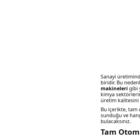
Sanayi üretimind
biridir. Bu nede
makineleri
gibi 
kimya sektörler
üretim kalitesini a
Bu içerikte, tam 
sunduğu ve hangi
bulacaksınız.
Tam Otoma