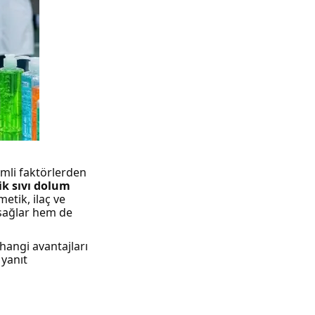
emli faktörlerden
k sıvı dolum
etik, ilaç ve
sağlar hem de
 hangi avantajları
 yanıt