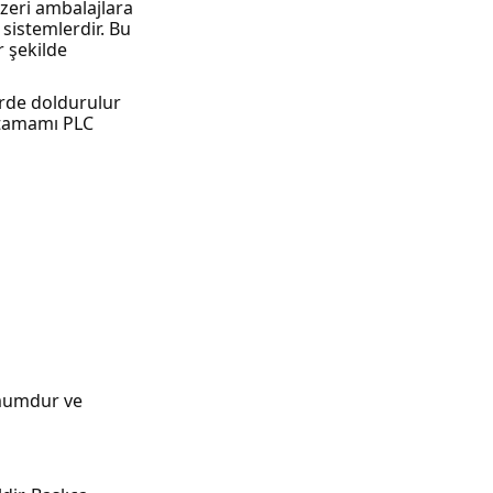
nzeri ambalajlara
sistemlerdir. Bu
 şekilde
erde doldurulur
n tamamı PLC
imumdur ve