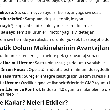
 dolum makineleri, orta ve büyük ölçekli üreticiler için ideal
:
ektörü:
Su, süt, meyve suyu, sirke, zeytinyağı, sıvı soslar
tik sektörü:
Şampuan, duş jeli, tonik, losyon
anayi:
Şurup, antiseptik solüsyon, serum dolumları
 sanayi:
Temizlik ürünleri, motor yağı, sıvı deterjan
em sıvı hem de yarı akışkan ürünler yüksek hassasiyetle dold
tik Dolum Makinelerinin Avantajları
 dolum sistemleri işletmelere pek çok avantaj sunar:
k Hacimli Üretim:
Saatte binlerce şişe dolumu yapılabilir
 İnsan Hatası:
Operatör müdahalesi minimum düzeydedir
 Tasarrufu:
Süreçler entegre çalıştığı için üretim süresi kısa
ik Üretim:
Özellikle gıda ve ilaç sektörlerinde GMP uyumu k
an İzleme ve Kontrol:
Endüstri 4.0 uyumlu makineler ile üre
eştirilebilir
Ne Kadar? Neleri Etkiler?