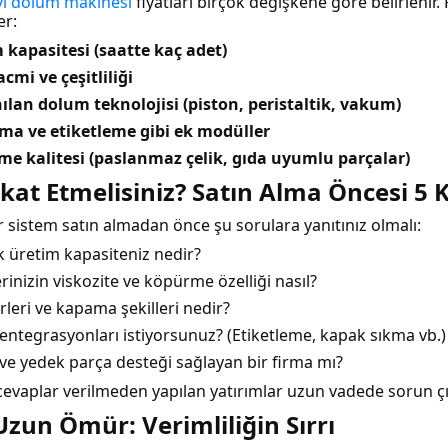
vı dolum makinesi
fiyatları birçok değişkene göre belirlenir. F
er:
kapasitesi (saatte kaç adet)
acmi ve çeşitliliği
ılan dolum teknolojisi (piston, peristaltik, vakum)
ma ve etiketleme gibi ek modüller
e kalitesi (paslanmaz çelik, gıda uyumlu parçalar)
kat Etmelisiniz? Satın Alma Öncesi 5 K
 sistem satın almadan önce şu sorulara yanıtınız olmalı:
 üretim kapasiteniz nedir?
rinizin viskozite ve köpürme özelliği nasıl?
ürleri ve kapama şekilleri nedir?
entegrasyonları istiyorsunuz? (Etiketleme, kapak sıkma vb.)
 ve yedek parça desteği sağlayan bir firma mı?
cevaplar verilmeden yapılan yatırımlar uzun vadede sorun çık
zun Ömür: Verimliliğin Sırrı