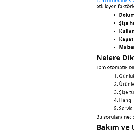
Tam otomatik sı
etkileyen faktörl
Dolum 
Şişe h
Kullan
Kapat
Malzem
Nelere Dik
Tam otomatik bir
Günlük
Ürünle
Şişe t
Hangi 
Servis
Bu sorulara net 
Bakım ve U