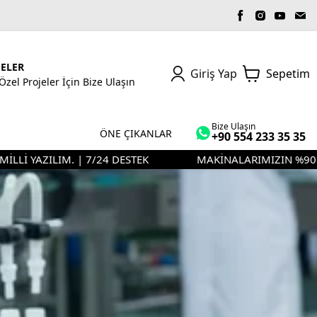
JELER
Giriş Yap
Sepetim
Özel Projeler İçin Bize Ulaşın
Bize Ulaşın
ÖNE ÇIKANLAR
+90 554 233 35 35
YAZILIM. | 7/24 DESTEK
MAKİNALARIMIZIN %90'I KENDİ