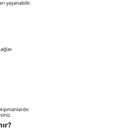
rı yaşanabilir.
ağlar.
ekipmanlardır.
siniz.
ır?