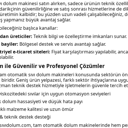
ı dolum makinesi satın alırken, sadece ürünün teknik özellik
rikçinin güvenilirliğine ve satış sonrası hizmetlerine de dik
üretimin kalbidir; bu yüzden uzun vadeli çalışabileceğiniz, d
iş yapmanız büyük avantaj sağlar.
ileceğiniz başlıca kanallar:
an üreticiler:
Teknik bilgi ve özelleştirme imkanları sunar.
 bayiler:
Bölgesel destek ve servis avantajı sağlar.
riyel e-ticaret siteleri:
Fiyat karşılaştırması yapılabilir, an
olabilir.
 ile Güvenilir ve Profesyonel Çözümler
tam otomatik sıvı dolum makineleri konusunda sektörün ön
 biridir. Geniş ürün yelpazesi, farklı sektör ihtiyaçlarına u
zman teknik destek hizmetiyle işletmelerin güvenle tercih ett
 viskozitedeki sıvılar için uygun otomasyon seviyeleri
 dolum hassasiyeti ve düşük hata payı
klı malzeme kalitesi ve uzun ömür
 & teknik destek desteği
la sıvıdolum.com, tam otomatik dolum makinelerinde hem 