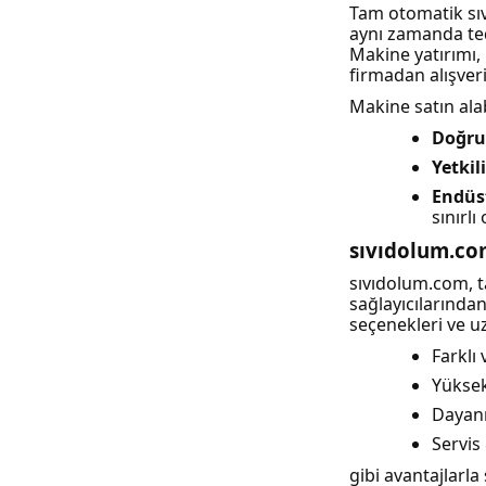
Tam otomatik sıv
aynı zamanda teda
Makine yatırımı, 
firmadan alışver
Makine satın alab
Doğrud
Yetkili
Endüst
sınırlı 
sıvıdolum.com
sıvıdolum.com, 
sağlayıcılarından
seçenekleri ve u
Farklı
Yüksek
Dayanı
Servis
gibi avantajlar