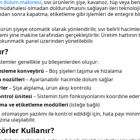
vı dolum makinesi
, sıvı ürünlerin şişe, kavanoz, tüp veya be
dahalesi olmadan doldurulmasını sağlayan ileri teknoloji 
dan sonra kapatma, etiketleme gibi işlemleri de entegre bir
rün şişeye otomatik olarak yönlendirilir, sıvı belirli haciml
emi yine makine tarafından gerçekleştirilir. Üretim hattını
okunmatik panel üzerinden yönetilebilir.
ır?
temler genellikle şu bileşenlerden oluşur:
besleme konveyörü
– Boş şişeleri taşıma ve hizalama
 nozülleri
– Ayarlanabilir hacimde dolum sağlar
ler
– Şişe algılama, ürün akışı kontrolü
ntrol ünitesi
– Sistemin tüm fonksiyonlarını koordine eder
ma ve etiketleme modülleri
(isteğe bağlı)
otomasyon yazılımı ile kontrol edildiği için, hata payı min
ına ulaşılabilir.
örler Kullanır?