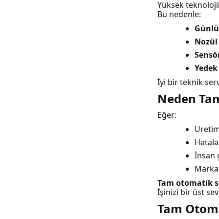
Yüksek teknolojil
Bu nedenle:
Günlü
Nozül 
Sensör
Yedek 
İyi bir teknik s
Neden Tam
Eğer:
Üretim
Hatala
İnsan 
Marka 
Tam otomatik s
İşinizi bir üst s
Tam Otoma