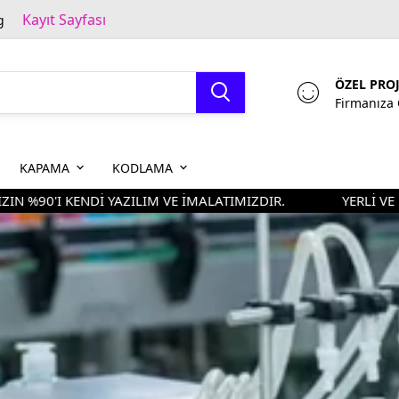
Kayıt Sayfası
g
ÖZEL PRO
Firmanıza 
KAPAMA
KODLAMA
I KENDİ YAZILIM VE İMALATIMIZDIR.
YERLİ VE MİLLİ 