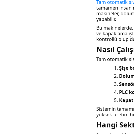
Tam otomatik sı
tamamen insan mü
makineler, dolum
yapabilir.
Bu makinelerde, ü
ve kapaklama işl
kontrollü olup d
Nasıl Çalış
Tam otomatik sis
Şişe 
Dolum
Sensör
PLC ko
Kapat
Sistemin tamamı 
yüksek üretim hız
Hangi Sekt