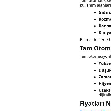
Tam otomatik sıvı
kullanım alanları
Gıda s
Kozme
İlaç s
Kimya
Bu makinelerle h
Tam Otoma
Tam otomasyonlu
Yükse
Düşük
Zaman
Hijyen
Uzakt
dijitall
Fiyatları 