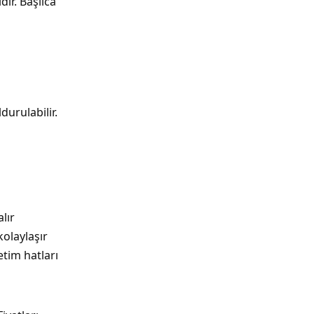
dir. Başlıca
urulabilir.
lır
olaylaşır
tim hatları