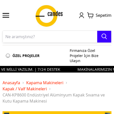
Sepetim
Firmanıza Özel
ÖZEL PROJELER
Projeler İçin Bize
Ulaşın
 MİLLİ YAZILIM. | 7/24 DESTEK
MAKİNALARIMIZIN %90'
Anasayfa
Kapama Makineleri
Kapak / Valf Makineleri
CAN-KP8600 Endüstriyel Alüminyum Kapak Sıvama ve
Kutu Kapama Makinesi