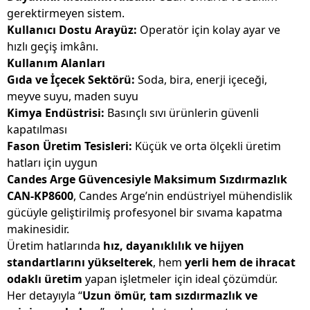
gerektirmeyen sistem.
Kullanıcı Dostu Arayüz:
Operatör için kolay ayar ve
hızlı geçiş imkânı.
Kullanım Alanları
Gıda ve İçecek Sektörü:
Soda, bira, enerji içeceği,
meyve suyu, maden suyu
Kimya Endüstrisi:
Basınçlı sıvı ürünlerin güvenli
kapatılması
Fason Üretim Tesisleri:
Küçük ve orta ölçekli üretim
hatları için uygun
Candes Arge Güvencesiyle Maksimum Sızdırmazlık
CAN-KP8600
, Candes Arge’nin endüstriyel mühendislik
gücüyle geliştirilmiş profesyonel bir sıvama kapatma
makinesidir.
Üretim hatlarında
hız, dayanıklılık ve hijyen
standartlarını yükselterek
, hem
yerli hem de ihracat
odaklı üretim
yapan işletmeler için ideal çözümdür.
Her detayıyla “
Uzun ömür, tam sızdırmazlık ve