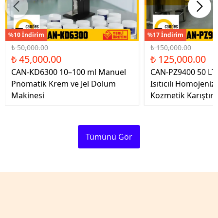
%10 İndirim
%17 İndirim
₺ 50,000.00
₺ 150,000.00
₺ 45,000.00
₺ 125,000.00
CAN-KD6300 10–100 ml Manuel
CAN-PZ9400 50 LT Ç
Pnömatik Krem ve Jel Dolum
Isıtıcılı Homojeniz
Makinesi
Kozmetik Karıştır
Tümünü Gör