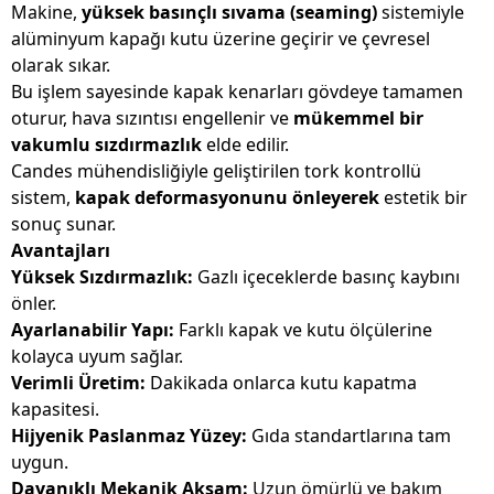
Makine,
yüksek basınçlı sıvama (seaming)
sistemiyle
alüminyum kapağı kutu üzerine geçirir ve çevresel
olarak sıkar.
Bu işlem sayesinde kapak kenarları gövdeye tamamen
oturur, hava sızıntısı engellenir ve
mükemmel bir
vakumlu sızdırmazlık
elde edilir.
Candes mühendisliğiyle geliştirilen tork kontrollü
sistem,
kapak deformasyonunu önleyerek
estetik bir
sonuç sunar.
Avantajları
Yüksek Sızdırmazlık:
Gazlı içeceklerde basınç kaybını
önler.
Ayarlanabilir Yapı:
Farklı kapak ve kutu ölçülerine
kolayca uyum sağlar.
Verimli Üretim:
Dakikada onlarca kutu kapatma
kapasitesi.
Hijyenik Paslanmaz Yüzey:
Gıda standartlarına tam
uygun.
Dayanıklı Mekanik Aksam:
Uzun ömürlü ve bakım