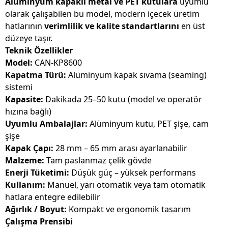
Alüminyum kapaklı metal ve PET kutulara
uyumlu
olarak çalışabilen bu model, modern içecek üretim
hatlarının
verimlilik ve kalite standartlarını
en üst
düzeye taşır.
Teknik Özellikler
Model:
CAN-KP8600
Kapatma Türü:
Alüminyum kapak sıvama (seaming)
sistemi
Kapasite:
Dakikada 25–50 kutu (model ve operatör
hızına bağlı)
Uyumlu Ambalajlar:
Alüminyum kutu, PET şişe, cam
şişe
Kapak Çapı:
28 mm – 65 mm arası ayarlanabilir
Malzeme:
Tam paslanmaz çelik gövde
Enerji Tüketimi:
Düşük güç – yüksek performans
Kullanım:
Manuel, yarı otomatik veya tam otomatik
hatlara entegre edilebilir
Ağırlık / Boyut:
Kompakt ve ergonomik tasarım
Çalışma Prensibi