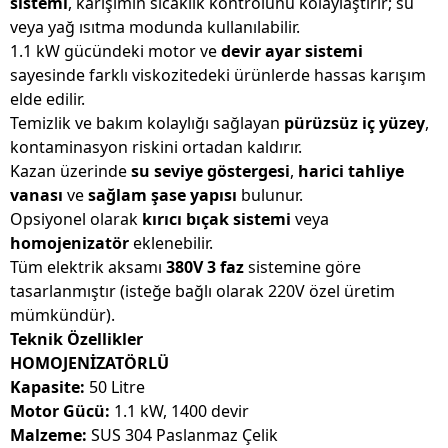
sistemi
, karışımın sıcaklık kontrolünü kolaylaştırır; su
veya yağ ısıtma modunda kullanılabilir.
1.1 kW gücündeki motor ve
devir ayar sistemi
sayesinde farklı viskozitedeki ürünlerde hassas karışım
elde edilir.
Temizlik ve bakım kolaylığı sağlayan
pürüzsüz iç yüzey
,
kontaminasyon riskini ortadan kaldırır.
Kazan üzerinde
su seviye göstergesi
,
harici tahliye
vanası
ve
sağlam şase yapısı
bulunur.
Opsiyonel olarak
kırıcı bıçak sistemi
veya
homojenizatör
eklenebilir.
Tüm elektrik aksamı
380V 3 faz
sistemine göre
tasarlanmıştır (isteğe bağlı olarak 220V özel üretim
mümkündür).
Teknik Özellikler
HOMOJENİZATÖRLÜ
Kapasite:
50 Litre
Motor Gücü:
1.1 kW, 1400 devir
Malzeme:
SUS 304 Paslanmaz Çelik