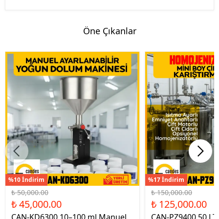
Öne Çıkanlar
%10 İndirim
%17 İndirim
₺ 50,000.00
₺ 150,000.00
₺ 45,000.00
₺ 125,000.00
CAN-KD6300 10–100 ml Manuel
CAN-PZ9400 50 LT Ç