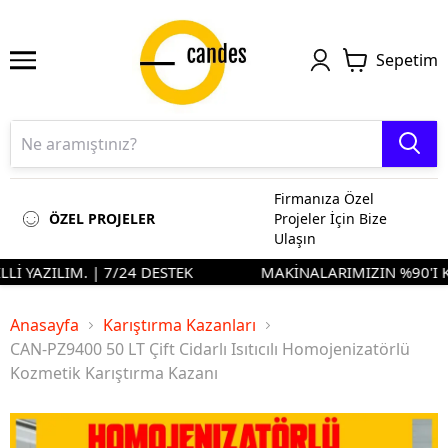
Sepetim
Firmanıza Özel
ÖZEL PROJELER
Projeler İçin Bize
Ulaşın
İ YAZILIM. | 7/24 DESTEK
MAKİNALARIMIZIN %90'I KEN
Anasayfa
Karıştırma Kazanları
CAN-PZ9400 50 LT Çift Cidarlı Isıtıcılı Homojenizatörlü
Kozmetik Karıştırma Kazanı